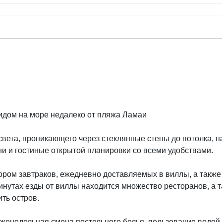
видом на море недалеко от пляжа Ламаи
вета, проникающего через стеклянные стены до потолка, н
и и гостиные открытой планировки со всеми удобствами.
бором завтраков, ежедневно доставляемых в виллы, а так
минутах езды от виллы находится множество ресторанов, а
ть остров.
женедельная смена постельного белья, пользование водой, 