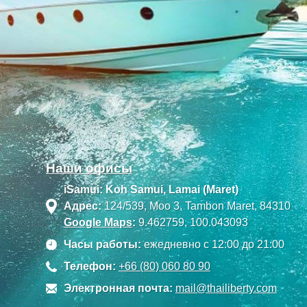
Наши офисы
iSamui: Koh Samui, Lamai (Maret)
Адрес:
124/539, Moo 3, Tambon Maret, 84310
Google Maps
:
9.462759, 100.043093
Часы работы:
ежедневно с 12:00 до 21:00
Телефон:
+66 (80) 060 80 90
Электронная почта:
mail@thailiberty.com