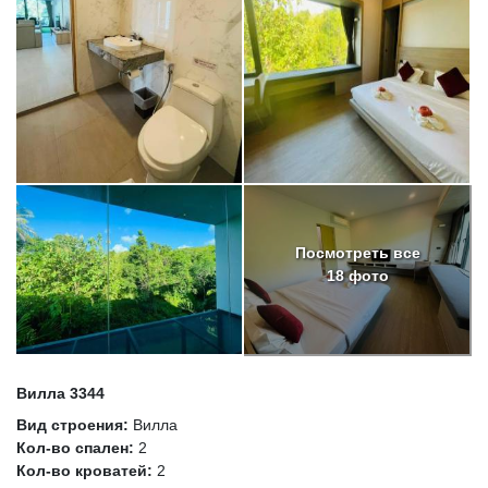
Посмотреть все
18 фото
Вилла 3344
Вид строения:
Вилла
Кол-во спален:
2
Кол-во кроватей:
2