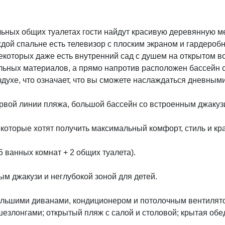
ьных общих туалетах гости найдут красивую деревянную ме
ждой спальне есть телевизор с плоским экраном и гардероб
екоторых даже есть внутренний сад с душем на открытом в
льных материалов, а прямо напротив расположен бассейн с
здухе, что означает, что вы сможете наслаждаться дневным
рвой линии пляжа, большой бассейн со встроенным джакузи
которые хотят получить максимальный комфорт, стиль и кр
5 ванных комнат + 2 общих туалета).
ным джакузи и неглубокой зоной для детей.
большими диванами, кондиционером и потолочным вентилято
шезлонгами; открытый пляж с салой и столовой; крытая обе