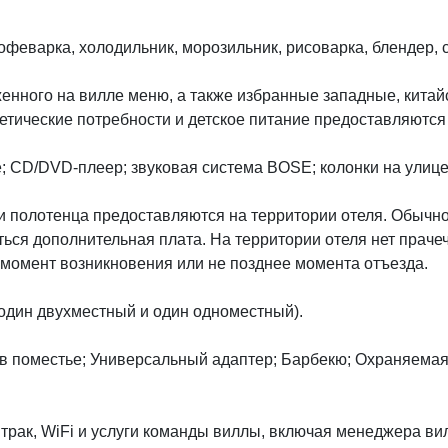
офеварка, холодильник, морозильник, рисоварка, блендер, 
енного на вилле меню, а также избранные западные, китай
ические потребности и детское питание предоставляются 
; CD/DVD-плеер; звуковая система BOSE; колонки на улице
и полотенца предоставляются на территории отеля. Обычно
аться дополнительная плата. На территории отеля нет праче
момент возникновения или не позднее момента отъезда.
 один двухместный и один одноместный).
 в поместье; Универсальный адаптер; Барбекю; Охраняема
рак, WiFi и услуги команды виллы, включая менеджера вил