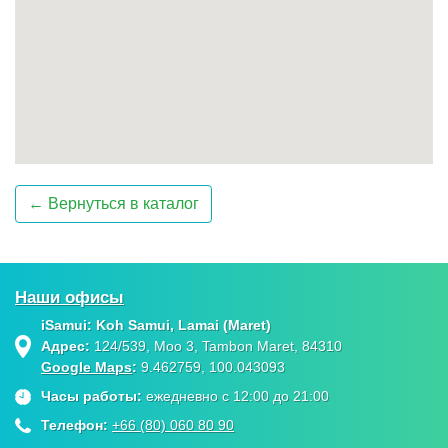
← Вернуться в каталог
Наши офисы
iSamui: Koh Samui, Lamai (Maret)
Адрес:
124/539, Moo 3, Tambon Maret, 84310
Google Maps
:
9.462759, 100.043093
Часы работы:
ежедневно с 12:00 до 21:00
Телефон:
+66 (80) 060 80 90