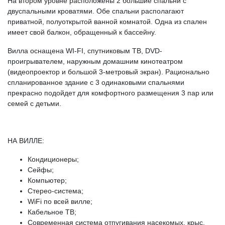
На втором уровне расположены 2 большие спальни с
двуспальными кроватями. Обе спальни располагают
приватной, полуоткрытой ванной комнатой. Одна из спален
имеет свой балкон, обращенный к бассейну.
Вилла оснащена WI-FI, спутниковым ТВ, DVD-
проигрывателем, наружным домашним кинотеатром
(видеопроектор и большой 3-метровый экран). Рационально
спланированное здание с 3 одинаковыми спальнями
прекрасно подойдет для комфортного размещения 3 пар или
семей с детьми.
НА ВИЛЛЕ:
Кондиционеры;
Сейфы;
Компьютер;
Стерео-система;
WiFi по всей вилле;
Кабельное ТВ;
Современная система отпугивания насекомых, крыс,