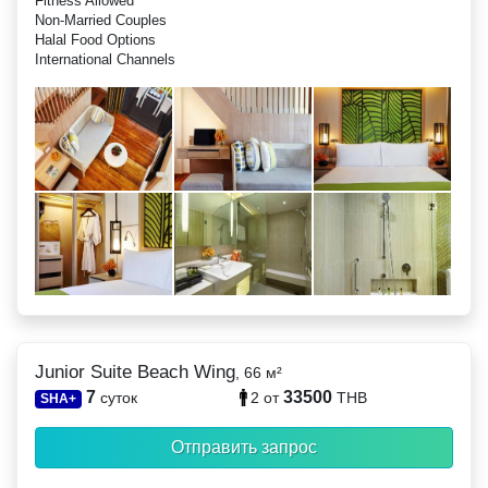
Fitness Allowed
Non-Married Couples
Halal Food Options
International Channels
Junior Suite Beach Wing
, 66 м²
7
33500
суток
2
от
THB
SHA+
Отправить запрос