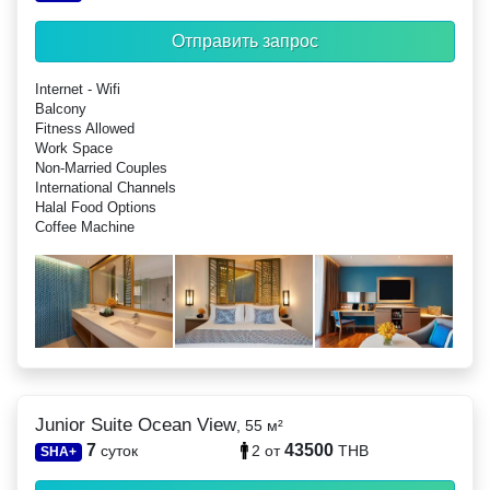
Отправить запрос
Internet - Wifi
Balcony
Fitness Allowed
Work Space
Non-Married Couples
International Channels
Halal Food Options
Coffee Machine
Junior Suite Ocean View
, 55 м²
7
43500
суток
2
от
THB
SHA+