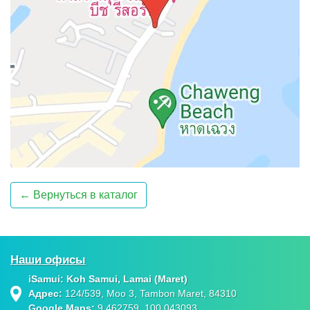
← Вернуться в каталог
Наши офисы
iSamui: Koh Samui, Lamai (Maret)
Адрес:
124/539, Moo 3, Tambon Maret, 84310
Google Maps
:
9.462759, 100.043093