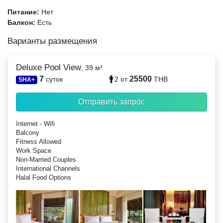
Питание:
Нет
Балкон:
Есть
Варианты размещения
Deluxe Pool View
, 39 м²
7
25500
суток
2
от
THB
SHA+
Отправить запрос
Internet - Wifi
Balcony
Fitness Allowed
Work Space
Non-Married Couples
International Channels
Halal Food Options