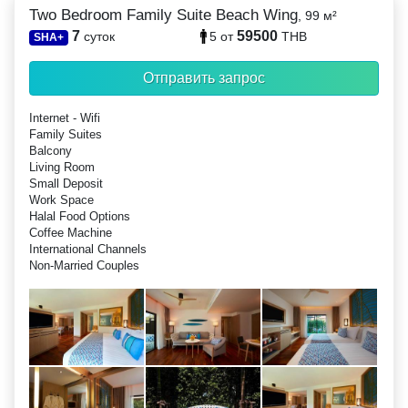
Two Bedroom Family Suite Beach Wing
, 99 м²
7
59500
суток
5
от
THB
SHA+
Отправить запрос
Internet - Wifi
Family Suites
Balcony
Living Room
Small Deposit
Work Space
Halal Food Options
Coffee Machine
International Channels
Non-Married Couples