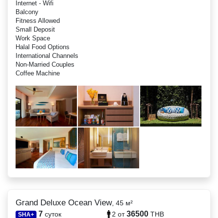
Internet - Wifi
Balcony
Fitness Allowed
Small Deposit
Work Space
Halal Food Options
International Channels
Non-Married Couples
Coffee Machine
Grand Deluxe Ocean View
, 45 м²
7
36500
суток
2
от
THB
SHA+