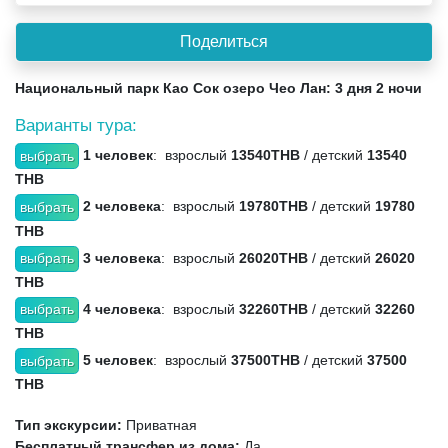
Национальный парк Као Сок озеро Чео Лан: 3 дня 2 ночи
Варианты тура:
1 человек
: взрослый
13540THB
/ детский
13540
THB
2 человека
: взрослый
19780THB
/ детский
19780
THB
3 человека
: взрослый
26020THB
/ детский
26020
THB
4 человека
: взрослый
32260THB
/ детский
32260
THB
5 человек
: взрослый
37500THB
/ детский
37500
THB
Тип экскурсии:
Приватная
Бесплатный трансфер из дома:
Да