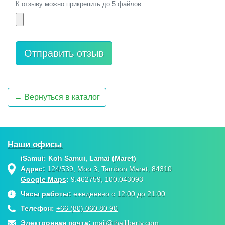
К отзыву можно прикрепить до 5 файлов.
← Вернуться в каталог
Наши офисы
iSamui: Koh Samui, Lamai (Maret)
Адрес:
124/539, Moo 3, Tambon Maret, 84310
Google Maps
:
9.462759, 100.043093
Часы работы:
ежедневно с 12:00 до 21:00
Телефон:
+66 (80) 060 80 90
Электронная почта:
mail@thailiberty.com