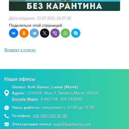
Дата создания: 22.07.2021 18:07:30
Поделиться этой страницей:
Возврат к списку
Наши офисы
iSamui: Koh Samui, Lamai (Maret)
Адрес:
124/539, Moo 3, Tambon Maret, 84310
Google Maps
:
9.462759, 100.043093
Часы работы:
ежедневно с 12:00 до 21:00
Телефон:
+66 (80) 060 80 90
Электронная почта:
mail@thailiberty.com